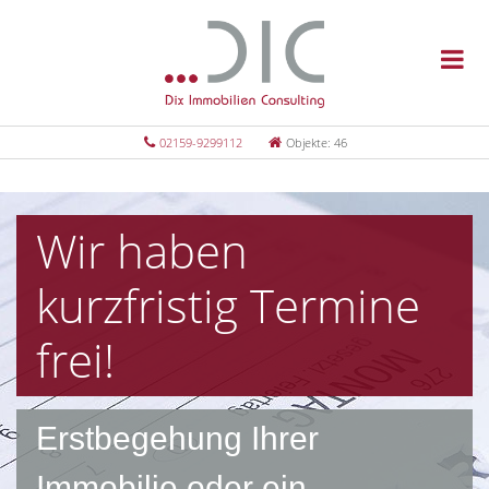
02159-9299112
Objekte: 46
Wir haben
kurzfristig Termine
frei!
Erstbegehung Ihrer
Immobilie oder ein