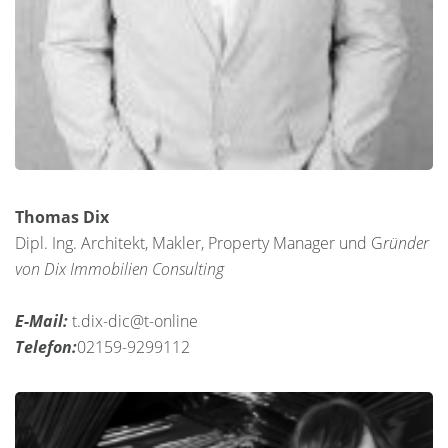
Thomas Dix
Dipl. Ing. Architekt, Makler, Property Manager und G
ründer
von Dix Immobilien Consulting
E-Mail:
t.dix-dic@t-online
Telefon:
02159-9299112