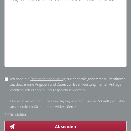
Ich habe die
Datenschutzerklärung
zur Kenntnis genommen. Ich stimme
zu, dass meine Angaben und Daten zur Beantwortung meiner Anfrage
elektronisch erhoben und gespeichert werden.
Hinweis: Sie können Ihre Einwilligung jederzeit für die Zukunft per E-Mail
an zentrale-dic@t-online.de widerrufen. *
* Pflichtfelder
Absenden