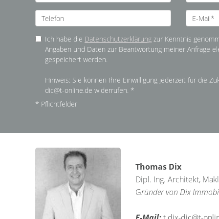
Ich habe die
Datenschutzerklärung
zur Kenntnis genomme
Angaben und Daten zur Beantwortung meiner Anfrage el
gespeichert werden.
Hinweis: Sie können Ihre Einwilligung jederzeit für die Zu
dic@t-online.de widerrufen. *
* Pflichtfelder
Thomas Dix
Dipl. Ing. Architekt, Ma
G
ründer von Dix Immobil
E-Mail:
t.dix-dic@t-onli