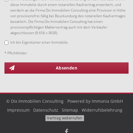
diese Immobilie durch einen notariellen Kaufvertrag erwerbe/n, und
werde/n an die Firma Dix Immobilien Consulting eine Provision in Höhe
von provisionsfrei fällig bei Beurkundung des notariellen Kaufvertrages
bezahle/n. Die Firma Dix Immobilien Consulting hat einen
provisionspflichtigen Maklervertrag auch mit dem Verkäufer
abgeschlossen (§ 656 c BGB).
Ich bin Eigentümer einer Immobilie.
* Pflichtfelder
Absenden
© Dix Immobilien Consulting
Powered by Immonia GmbH
Impressum
Datenschutz
Sitemap
Widerrufsbelehrung
Vertrag widerrufen