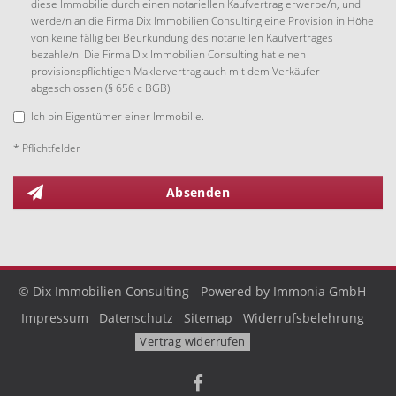
diese Immobilie durch einen notariellen Kaufvertrag erwerbe/n, und
werde/n an die Firma Dix Immobilien Consulting eine Provision in Höhe
von keine fällig bei Beurkundung des notariellen Kaufvertrages
bezahle/n. Die Firma Dix Immobilien Consulting hat einen
provisionspflichtigen Maklervertrag auch mit dem Verkäufer
abgeschlossen (§ 656 c BGB).
Ich bin Eigentümer einer Immobilie.
* Pflichtfelder
Absenden
© Dix Immobilien Consulting
Powered by Immonia GmbH
Impressum
Datenschutz
Sitemap
Widerrufsbelehrung
Vertrag widerrufen