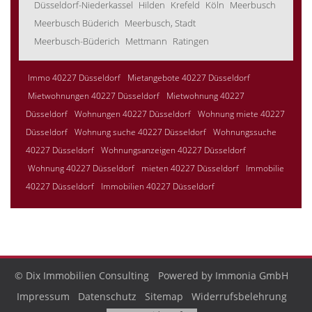
Düsseldorf-Niederkassel
Hilden
Krefeld
Köln
Meerbusch
Meerbusch Büderich
Meerbusch, Stadt
Meerbusch-Büderich
Mettmann
Ratingen
Immo 40227 Düsseldorf
Mietangebote 40227 Düsseldorf
Mietwohnungen 40227 Düsseldorf
Mietwohnung 40227
Düsseldorf
Wohnungen 40227 Düsseldorf
Wohnung miete 40227
Düsseldorf
Wohnung suche 40227 Düsseldorf
Wohnungssuche
40227 Düsseldorf
Wohnungsanzeigen 40227 Düsseldorf
Wohnung 40227 Düsseldorf
mieten 40227 Düsseldorf
Immobilie
40227 Düsseldorf
Immobilien 40227 Düsseldorf
© Dix Immobilien Consulting
Powered by Immonia GmbH
Impressum
Datenschutz
Sitemap
Widerrufsbelehrung