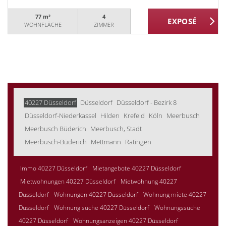
77 m²
4
WOHNFLÄCHE
ZIMMER
40227 Düsseldorf
Düsseldorf
Düsseldorf - Bezirk 8
Düsseldorf-Niederkassel
Hilden
Krefeld
Köln
Meerbusch
Meerbusch Büderich
Meerbusch, Stadt
Meerbusch-Büderich
Mettmann
Ratingen
Immo 40227 Düsseldorf
Mietangebote 40227 Düsseldorf
Mietwohnungen 40227 Düsseldorf
Mietwohnung 40227
Düsseldorf
Wohnungen 40227 Düsseldorf
Wohnung miete 40227
Düsseldorf
Wohnung suche 40227 Düsseldorf
Wohnungssuche
40227 Düsseldorf
Wohnungsanzeigen 40227 Düsseldorf