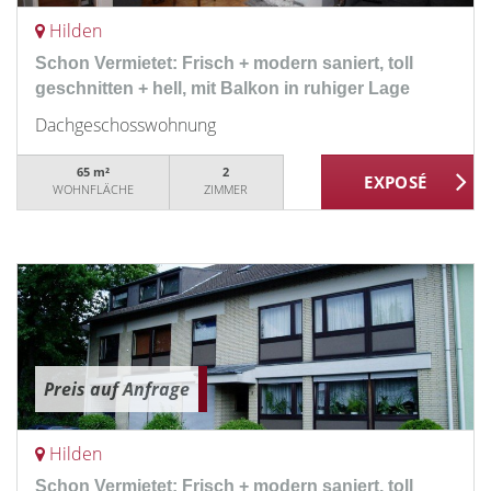
Hilden
Schon Vermietet: Frisch + modern saniert, toll
geschnitten + hell, mit Balkon in ruhiger Lage
Dachgeschosswohnung
65 m²
2
WOHNFLÄCHE
ZIMMER
Preis auf Anfrage
Hilden
Schon Vermietet: Frisch + modern saniert, toll