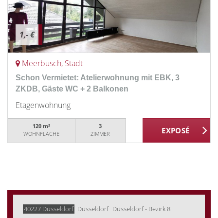
1,- €
Meerbusch, Stadt
Schon Vermietet: Atelierwohnung mit EBK, 3
ZKDB, Gäste WC + 2 Balkonen
Etagenwohnung
120 m²
3
WOHNFLÄCHE
ZIMMER
40227 Düsseldorf
Düsseldorf
Düsseldorf - Bezirk 8