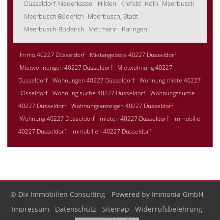
Düsseldorf-Niederkassel
Hilden
Krefeld
Köln
Meerbusch
Meerbusch Büderich
Meerbusch, Stadt
Meerbusch-Büderich
Mettmann
Ratingen
Immo 40227 Düsseldorf
Mietangebote 40227 Düsseldorf
Mietwohnungen 40227 Düsseldorf
Mietwohnung 40227
Düsseldorf
Wohnungen 40227 Düsseldorf
Wohnung miete 40227
Düsseldorf
Wohnung suche 40227 Düsseldorf
Wohnungssuche
40227 Düsseldorf
Wohnungsanzeigen 40227 Düsseldorf
Wohnung 40227 Düsseldorf
mieten 40227 Düsseldorf
Immobilie
40227 Düsseldorf
Immobilien 40227 Düsseldorf
© Dix Immobilien Consulting
Powered by Immonia GmbH
Impressum
Datenschutz
Sitemap
Widerrufsbelehrung