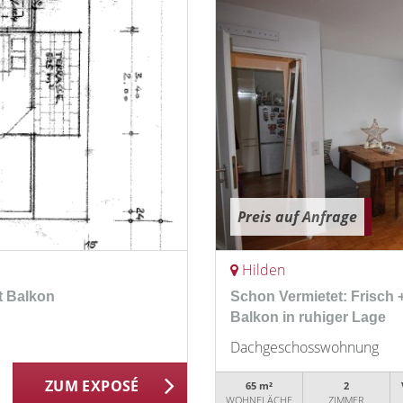
Preis auf Anfrage
Hilden
t Balkon
Schon Vermietet: Frisch + 
Balkon in ruhiger Lage
Dachgeschosswohnung
ZUM EXPOSÉ
65 m²
2
WOHNFLÄCHE
ZIMMER