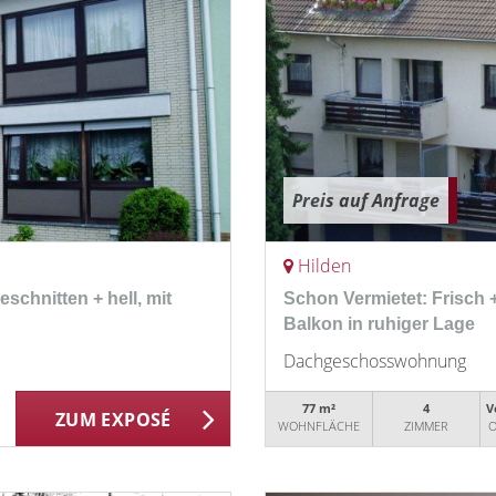
Preis auf Anfrage
Hilden
eschnitten + hell, mit
Schon Vermietet: Frisch + 
Balkon in ruhiger Lage
Dachgeschosswohnung
77 m²
4
V
ZUM EXPOSÉ
WOHNFLÄCHE
ZIMMER
O