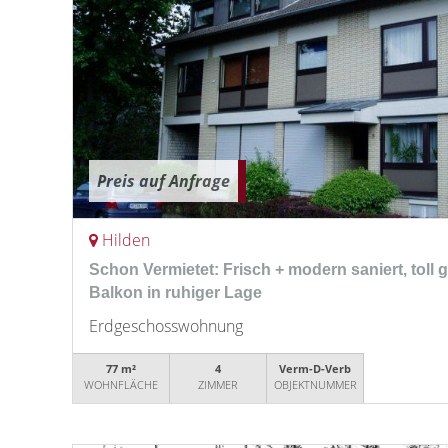
Preis auf Anfrage
Hilden
Schon Vermietet: Frisch + modern saniert, toll g
Balkon in ruhiger Lage
Erdgeschosswohnung
77 m²
4
Verm-D-Verb
WOHNFLÄCHE
ZIMMER
OBJEKTNUMMER