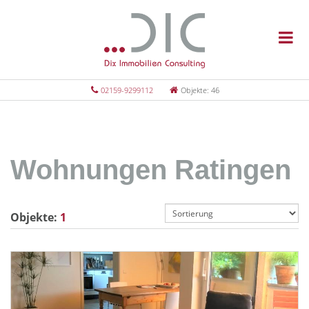
02159-9299112
Objekte: 46
Wohnungen Ratingen
Objekte:
1