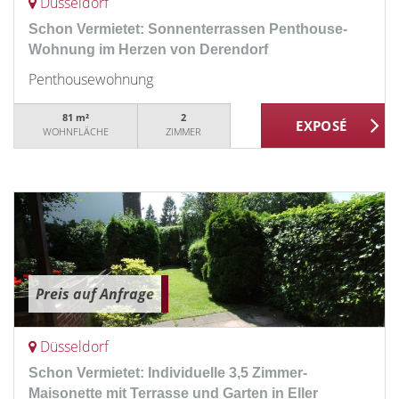
Düsseldorf
Schon Vermietet: Sonnenterrassen Penthouse-
Wohnung im Herzen von Derendorf
Penthousewohnung
81 m²
2
WOHNFLÄCHE
ZIMMER
Preis auf Anfrage
Düsseldorf
Schon Vermietet: Individuelle 3,5 Zimmer-
Maisonette mit Terrasse und Garten in Eller