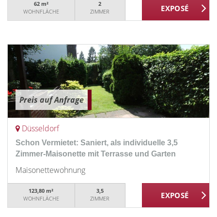
62 m²
2
WOHNFLÄCHE
ZIMMER
Preis auf Anfrage
Düsseldorf
Schon Vermietet: Saniert, als individuelle 3,5
Zimmer-Maisonette mit Terrasse und Garten
Maisonettewohnung
123,80 m²
3,5
WOHNFLÄCHE
ZIMMER