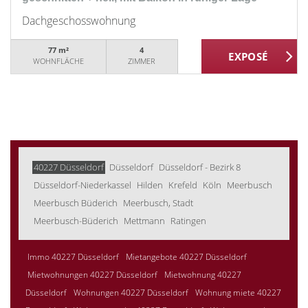
Dachgeschosswohnung
77 m²
4
WOHNFLÄCHE
ZIMMER
40227 Düsseldorf
Düsseldorf
Düsseldorf - Bezirk 8
Düsseldorf-Niederkassel
Hilden
Krefeld
Köln
Meerbusch
Meerbusch Büderich
Meerbusch, Stadt
Meerbusch-Büderich
Mettmann
Ratingen
Immo 40227 Düsseldorf
Mietangebote 40227 Düsseldorf
Mietwohnungen 40227 Düsseldorf
Mietwohnung 40227
Düsseldorf
Wohnungen 40227 Düsseldorf
Wohnung miete 40227