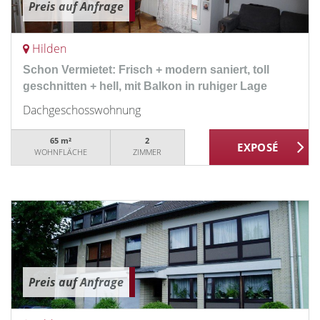
Preis auf Anfrage
Hilden
Schon Vermietet: Frisch + modern saniert, toll
geschnitten + hell, mit Balkon in ruhiger Lage
Dachgeschosswohnung
65 m²
2
WOHNFLÄCHE
ZIMMER
Preis auf Anfrage